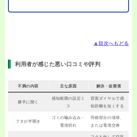
🔼目次へもどる
利用者が感じた悪い口コミや評判
不満の内容
主な原因
解決・改善策
感知範囲の設定ミ
背面ダイヤルで感
勝手に開く
ス
知距離を短くする
ゴミの噛み込み・
羽根部分の清掃、
フタが半開き
電池切れ
または電池交換
フタを外して空気