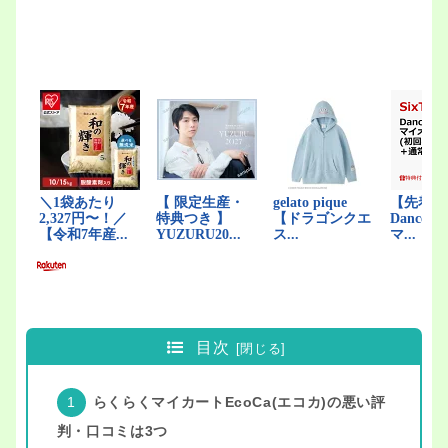
目次
らくらくマイカートEcoCa(エコカ)の悪い評
判・口コミは3つ